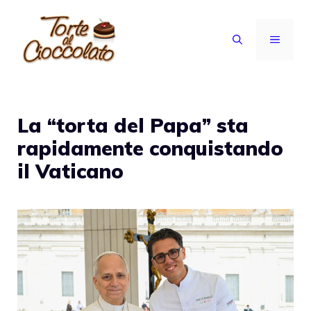
Vai
al
MENU
contenuto
La “torta del Papa” sta
rapidamente conquistando
il Vaticano