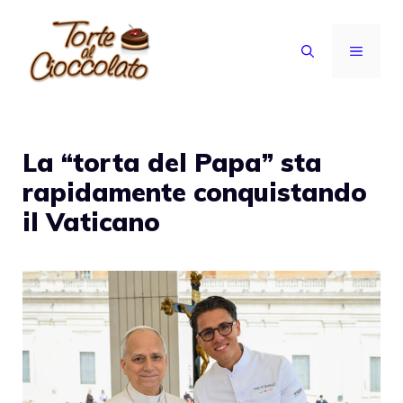
Vai
al
MENU
contenuto
La “torta del Papa” sta
rapidamente conquistando
il Vaticano