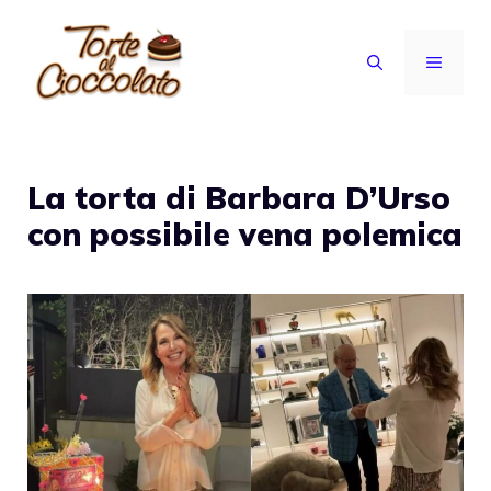
Vai
al
MENU
contenuto
La torta di Barbara D’Urso
con possibile vena polemica