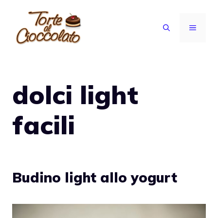
Vai
al
MENU
contenuto
dolci light
facili
Budino light allo yogurt