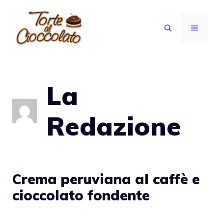
Vai
al
MENU
contenuto
La
Redazione
Crema peruviana al caffè e
cioccolato fondente