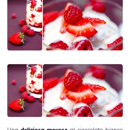
Una
deliziosa mousse
al
cioccolato bianco