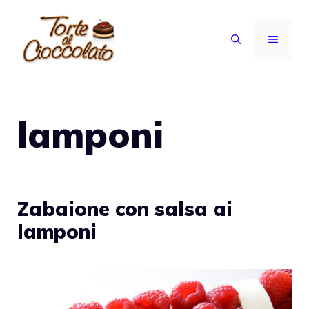
Vai
al
MENU
contenuto
lamponi
Zabaione con salsa ai
lamponi