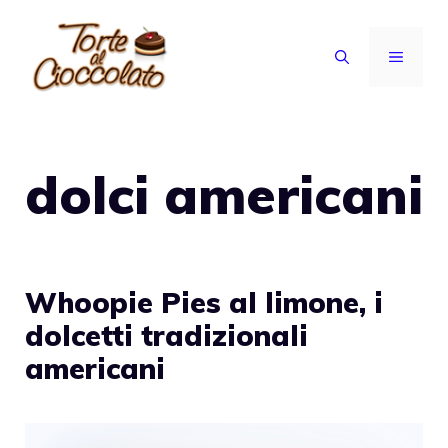
Vai
al
MENU
contenuto
dolci americani
Whoopie Pies al limone, i
dolcetti tradizionali
americani