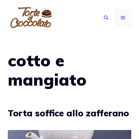
Vai
al
MENU
contenuto
cotto e
mangiato
Torta soffice allo zafferano