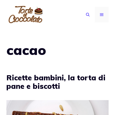
Vai
al
MENU
contenuto
cacao
Ricette bambini, la torta di
pane e biscotti