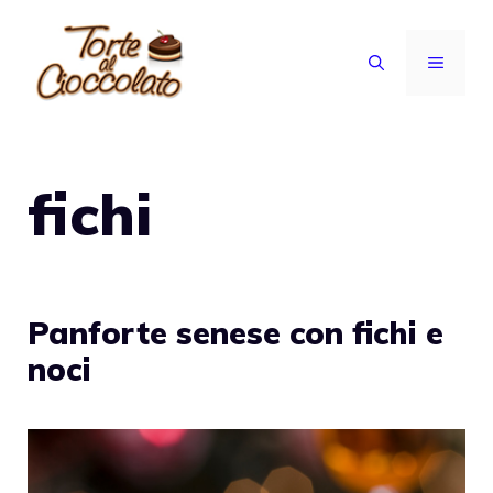
Vai
al
MENU
contenuto
fichi
Panforte senese con fichi e
noci