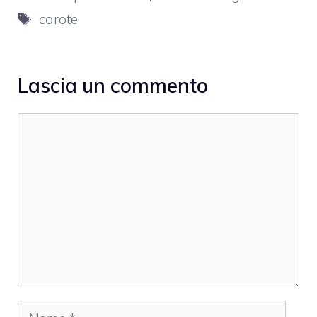
Tag
carote
Lascia un commento
Commento
Nome