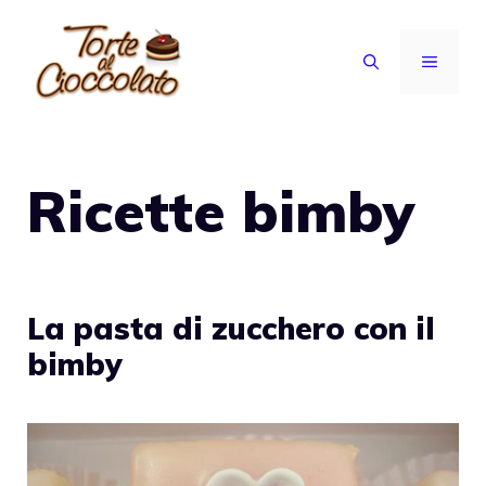
Vai
al
MENU
contenuto
Ricette bimby
La pasta di zucchero con il
bimby