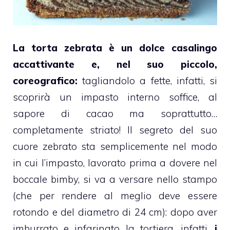
La
torta
zebrata è un dolce casalingo
accattivante e, nel suo piccolo,
coreografico:
tagliandolo a fette, infatti, si
scoprirà un impasto interno soffice, al
sapore di
cacao
ma soprattutto…
completamente striato!
Il segreto del suo
cuore zebrato sta semplicemente nel modo
in cui l’impasto, lavorato prima a dovere nel
boccale
bimby
, si va a versare nello stampo
(che per rendere al meglio deve essere
rotondo e del diametro di 24 cm): dopo aver
imburrato e infarinato la tortiera, infatti,
i