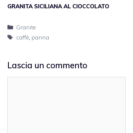
GRANITA SICILIANA AL CIOCCOLATO
Categorie
Granite
Tag
caffè
,
panna
Lascia un commento
Commento