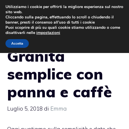
Vai
Utilizziamo i cookie per offrirti la migliore esperienza sul nostro
sito web.
al
MENU
Cliccando sulla pagina, effettuando lo scroll o chiudendo il
contenuto
banner, presti il consenso all’uso di tutti i cookie
Puoi scoprire di più su quali cookie stiamo utilizzando o come
disattivarli nelle
impostazioni
Accetta
Granita
semplice con
panna e caffè
Luglio 5, 2018
di
Emma
Oggi puntiamo sulla semplicità e dato che