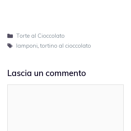
Categorie
Torte al Cioccolato
Tag
lamponi
,
tortino al cioccolato
Lascia un commento
Commento