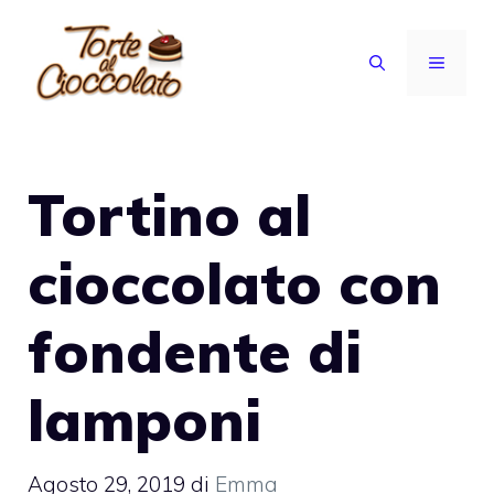
Vai
al
MENU
contenuto
Tortino al
cioccolato con
fondente di
lamponi
Agosto 29, 2019
di
Emma