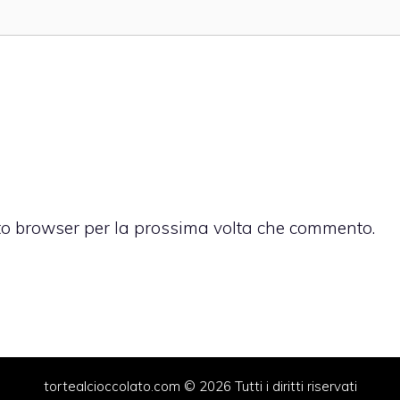
sto browser per la prossima volta che commento.
tortealcioccolato.com © 2026 Tutti i diritti riservati