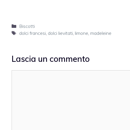
Categorie
Biscotti
Tag
dolci francesi
,
dolci lievitati
,
limone
,
madeleine
Lascia un commento
Commento