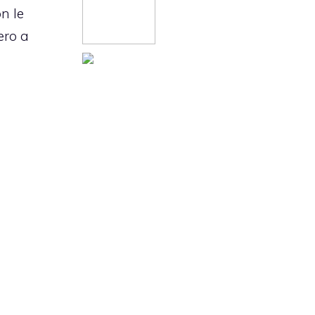
n le
ero a