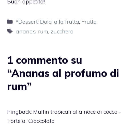
Buon appetito!!
Categorie
*Dessert
,
Dolci alla frutta
,
Frutta
Tag
ananas
,
rum
,
zucchero
1 commento su
“Ananas al profumo di
rum”
Pingback:
Muffin tropicali alla noce di cocco -
Torte al Cioccolato