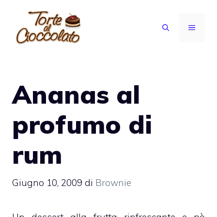
Vai
al
MENU
contenuto
Ananas al
profumo di
rum
Giugno 10, 2009
di
Brownie
Un
dessert
alla
frutta
rinfrescante e pò