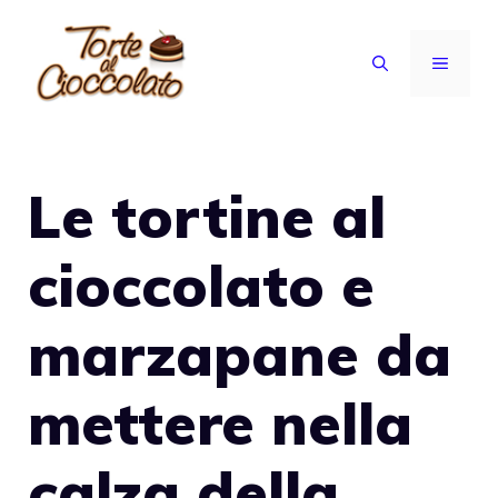
Vai
al
MENU
contenuto
Le tortine al
cioccolato e
marzapane da
mettere nella
calza della