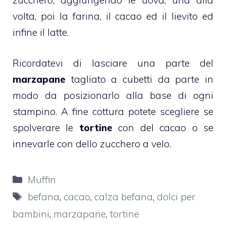
zucchero, aggiungendo le uova, una alla
volta, poi la farina, il cacao ed il lievito ed
infine il latte.
Ricordatevi di lasciare una parte del
marzapane
tagliato a cubetti da parte in
modo da posizionarlo alla base di ogni
stampino. A fine cottura potete scegliere se
spolverare le
tortine
con del cacao o se
innevarle con dello zucchero a velo.
Categorie
Muffin
Tag
befana
,
cacao
,
calza befana
,
dolci per
bambini
,
marzapane
,
tortine