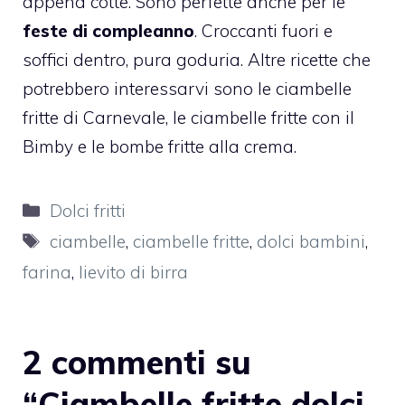
appena cotte. Sono perfette anche per le
feste di compleanno
. Croccanti fuori e
soffici dentro, pura goduria. Altre ricette che
potrebbero interessarvi sono le
ciambelle
fritte di Carnevale
, le
ciambelle fritte con il
Bimby
e le
bombe fritte alla crema
.
Categorie
Dolci fritti
Tag
ciambelle
,
ciambelle fritte
,
dolci bambini
,
farina
,
lievito di birra
2 commenti su
“Ciambelle fritte dolci