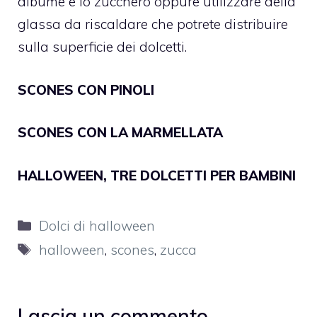
albume e lo zucchero oppure utilizzare della
glassa da riscaldare che potrete distribuire
sulla superficie dei dolcetti.
SCONES CON PINOLI
SCONES CON LA MARMELLATA
HALLOWEEN, TRE DOLCETTI PER BAMBINI
Categorie
Dolci di halloween
Tag
halloween
,
scones
,
zucca
Lascia un commento