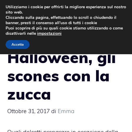
Vai
Utilizziamo i cookie per offrirti la migliore esperienza sul nostro
sito web.
al
MENU
Cliccando sulla pagina, effettuando lo scroll o chiudendo il
contenuto
banner, presti il consenso all’uso di tutti i cookie
Puoi scoprire di più su quali cookie stiamo utilizzando o come
disattivarli nelle
impostazioni
Accetta
Halloween, gli
scones con la
zucca
Ottobre 31, 2017
di
Emma
Quali dolcetti preparare in occasione della