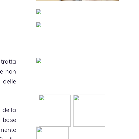
tratta
 e non
i delle
o della
a base
amente