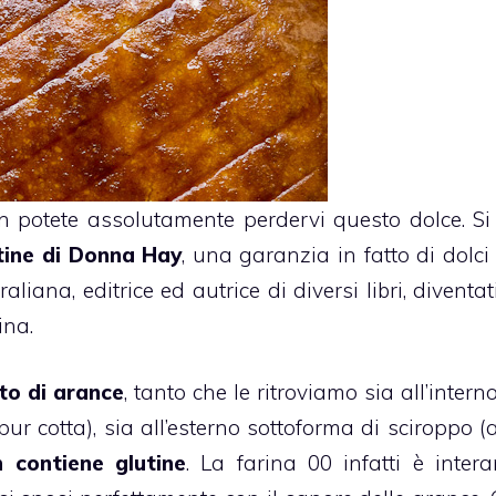
 potete assolutamente perdervi questo dolce. Si 
tine
di Donna Hay
, una garanzia in fatto di dolci
ana, editrice ed autrice di diversi libri, diventat
ina.
to di
arance
, tanto che le ritroviamo sia all’intern
ur cotta), sia all’esterno sottoforma di sciroppo (
n contiene glutine
. La farina 00 infatti è inter