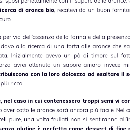
 si sposi perfettamente con il sapore delle arance. 
ricerca di
arance
bio
, recatevi da un buon fornito
curo.
e
per via dell’assenza della farina e della presenza
davo alla ricerca di una
torta
alle arance che s
ata. Inizialmente avevo un pò di timore sul fat
corza avrei ottenuto un sapore amaro, invece m
ribuiscono con la loro dolcezza ad esaltare il 
più ricco.
e
, nel caso in cui contenessero troppi semi vi con
aver cotto le arance sarà ancora più facile. Nel c
eli pure, una volta frullati non si sentiranno all’
senza glutine
è perfetta come dessert di fine 