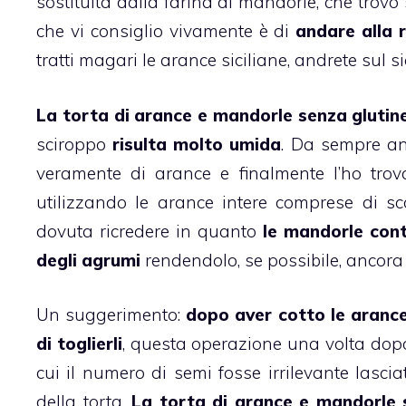
sostituita dalla farina di mandorle, che trovo
che vi consiglio vivamente è di
andare alla 
tratti magari le arance siciliane, andrete sul si
La
torta
di
arance
e
mandorle senza glutin
sciroppo
risulta molto umida
. Da sempre an
veramente di arance e finalmente l’ho trov
utilizzando le arance intere comprese di s
dovuta ricredere in quanto
le
mandorle
cont
degli agrumi
rendendolo, se possibile, ancora 
Un suggerimento:
dopo aver cotto le
aranc
di toglierli
, questa operazione una volta dopo 
cui il numero di semi fosse irrilevante lasciat
della torta.
La
torta
di
arance
e mandorle