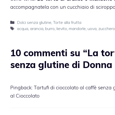
accompagnatela con un cucchiaio di sciroppo, 
Categorie
Dolci senza glutine
,
Torte alla frutta
Tag
acqua
,
arancia
,
burro
,
lievito
,
mandorle
,
uova
,
zucchero
10 commenti su “La tor
senza glutine di Donna
Pingback:
Tartufi di cioccolato al caffè senza
al Cioccolato