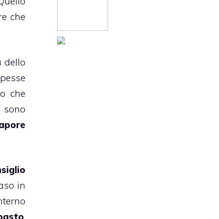
Quello
re che
 dello
apesse
to che
i sono
sapore
siglio
aso in
interno
pasto
,