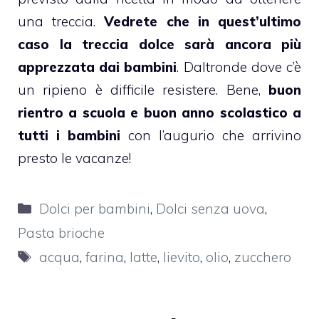
una treccia.
Vedrete che in quest’ultimo
caso la treccia dolce sarà ancora più
apprezzata dai
bambini
. Daltronde dove c’è
un ripieno è difficile resistere. Bene,
buon
rientro a scuola e buon anno scolastico a
tutti i bambini
con l’augurio che arrivino
presto le vacanze!
Categorie
Dolci per bambini
,
Dolci senza uova
,
Pasta brioche
Tag
acqua
,
farina
,
latte
,
lievito
,
olio
,
zucchero