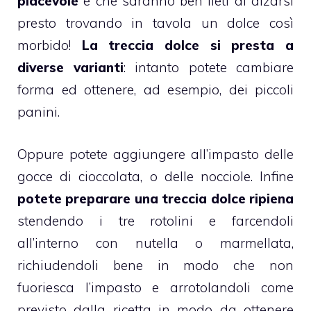
piacevole
e che saranno ben lieti di alzarsi
presto trovando in tavola un dolce così
morbido!
La treccia dolce si presta a
diverse varianti
: intanto potete cambiare
forma ed ottenere, ad esempio, dei piccoli
panini.
Oppure potete aggiungere all’impasto delle
gocce di
cioccolata
, o delle nocciole. Infine
potete preparare una treccia dolce ripiena
stendendo i tre rotolini e farcendoli
all’interno con
nutella
o
marmellata
,
richiudendoli bene in modo che non
fuoriesca l’impasto e arrotolandoli come
previsto dalla ricetta in modo da ottenere