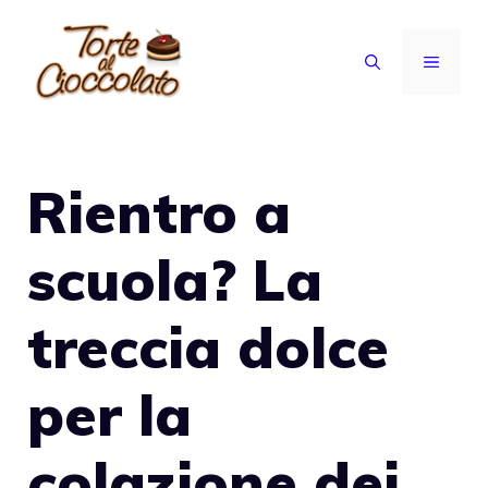
Vai
al
MENU
contenuto
Rientro a
scuola? La
treccia dolce
per la
colazione dei