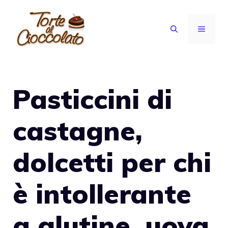
Vai
al
MENU
contenuto
Pasticcini di
castagne,
dolcetti per chi
è intollerante
a glutine, uova