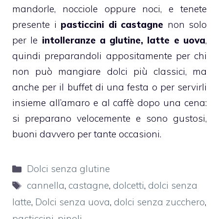
mandorle
,
nocciole
oppure
noci
, e tenete
presente i
pasticcini di castagne
non solo
per le
intolleranze a glutine, latte e uova
,
quindi preparandoli appositamente per chi
non può mangiare dolci più classici, ma
anche per il buffet di una festa o per servirli
insieme all’amaro e al caffè dopo una cena:
si preparano velocemente e sono gustosi,
buoni davvero per tante occasioni.
Categorie
Dolci senza glutine
Tag
cannella
,
castagne
,
dolcetti
,
dolci senza
latte
,
Dolci senza uova
,
dolci senza zucchero
,
pasticcini
,
pinoli