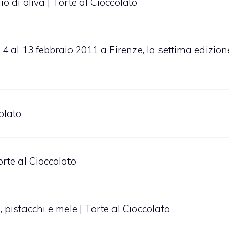
lio di oliva | Torte al Cioccolato
 4 al 13 febbraio 2011 a Firenze, la settima edizione
colato
orte al Cioccolato
, pistacchi e mele | Torte al Cioccolato