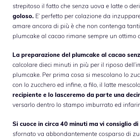
strepitoso il fatto che
senza uova e latte
o der
goloso.
E’ perfetto per colazione da inzuppare 
amare ancora di più è che non contenga tantis
plumcake al cacao rimane sempre un ottimo c
La preparazione del
plumcake
al
cacao
senz
calcolare dieci minuti in più per il riposo del
plumcake. Per prima cosa si mescolano lo zuc
con lo zucchero ed infine, a filo, il latte mesc
recipiente e lo lasceremo da parte una decin
versarlo dentro lo stampo imburrato ed infarin
Si cuoce in circa 40 minuti ma vi consiglio d
sfornato va abbondantemente cosparso di zucch