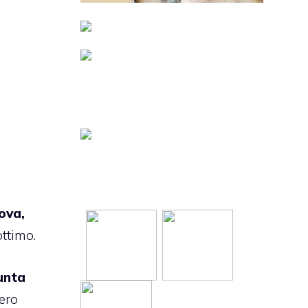
ova,
ttimo.
unta
vero