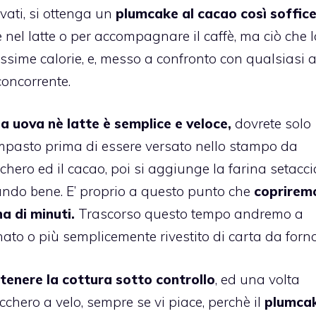
ivati, si ottenga un
plumcake al cacao
così soffice
nel latte o per accompagnare il caffè, ma ciò che l
sime calorie, e, messo a confronto con qualsiasi a
oncorrente.
a uova nè latte
è semplice e veloce,
dovrete solo
l’impasto prima di essere versato nello stampo da
chero ed il
cacao
, poi si aggiunge la farina setacc
olando bene. E’ proprio a questo punto che
copriremo
a di minuti.
Trascorso questo tempo andremo a
ato o più semplicemente rivestito di carta da forno
i tenere la cottura sotto controllo
, ed una volta
ero a velo, sempre se vi piace, perchè il
plumca