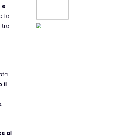
 e
o fa
ltro
iata
 il
.
ke
al