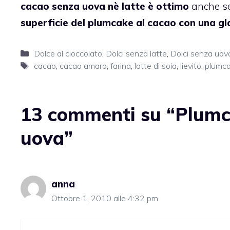
cacao
senza uova
nè latte
è ottimo
anche s
superficie del
plumcake
al
cacao
con una
gl
Categorie
Dolce al cioccolato
,
Dolci senza latte
,
Dolci senza uov
Tag
cacao
,
cacao amaro
,
farina
,
latte di soia
,
lievito
,
plumc
13 commenti su “Plumca
uova”
anna
Ottobre 1, 2010 alle 4:32 pm