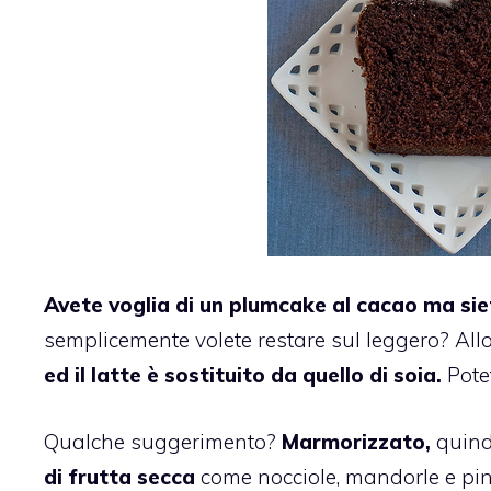
Avete voglia di un
plumcake
al
cacao
ma siet
semplicemente volete restare sul leggero? Allo
ed il latte è sostituito da quello di soia.
Potet
Qualche suggerimento?
Marmorizzato,
quind
di
frutta secca
come nocciole, mandorle e pino